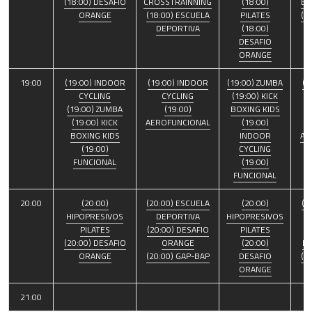
(18:00) DESAFIO
CROSSTRAINNING
(18:00)
BO
ORANGE
(18:00) ESCUELA
PILATES
(1
DEPORTIVA
(18:00)
DESAFIO
ORANGE
19:00
(19:00) INDOOR
(19:00) INDOOR
(19:00) ZUMBA
(1
CYCLING
CYCLING
(19:00) KICK
(19:00) ZUMBA
(19:00)
BOXING KIDS
(
(19:00) KICK
AEROFUNCIONAL
(19:00)
BOXING KIDS
INDOOR
AE
(19:00)
CYCLING
FUNCIONAL
(19:00)
FUNCIONAL
20:00
(20:00)
(20:00) ESCUELA
(20:00)
(2
HIPOPRESIVOS
DEPORTIVA
HIPOPRESIVOS
PILATES
(20:00) DESAFIO
PILATES
(20:00) DESAFIO
ORANGE
(20:00)
D
ORANGE
(20:00) GAP-BAP
DESAFIO
(2
ORANGE
21:00