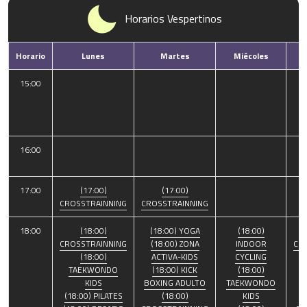
Horarios Vespertinos
Horario
Lunes
Martes
Miécoles
15:00
16:00
17:00
(17:00)
(17:00)
CROSSTRAINNING
CROSSTRAINNING
18:00
(18:00)
(18:00) YOGA
(18:00)
CROSSTRAINNING
(18:00) ZONA
INDOOR
CR
(18:00)
ACTIVA-KIDS
CYCLING
(
TAEKWONDO
(18:00) KICK
(18:00)
(
KIDS
BOXING ADULTO
TAEKWONDO
(18:00) PILATES
(18:00)
KIDS